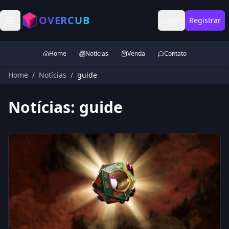
OVERCUB
Login
Registrar
Home
Notícias
Venda
Contato
Home
/
Notícias
/
guide
Notícias:
guide