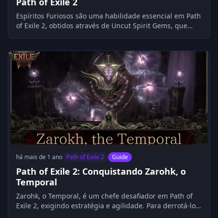
Path of Exile 2
Espíritos Furiosos são uma habilidade essencial em Path
of Exile 2, obtidos através de Uncut Spirit Gems, que
podem ser adquiridas derrotando chefes, explorando
baús ou completando missões. Para utilizá-los, é
necessário ter nível 10, 30 Espírito e 25 Inteligência. As
melhores classes para maximizar seu uso são Bruxas e
Feiticeiros, que devem investir em passivas e
equipamentos que aumentem o dano dos lacaios e a
regeneração de Espírito. A moeda do POE 2 é crucial
para otimizar a construção e adquirir itens necessários.
há mais de 1 ano
Path of Exile 2
Guide
Path of Exile 2: Conquistando Zarohk, o
Temporal
Zarohk, o Temporal, é um chefe desafiador em Path of
Exile 2, exigindo estratégia e agilidade. Para derrotá-lo,
os jogadores devem focar em danos físicos e de Caos,