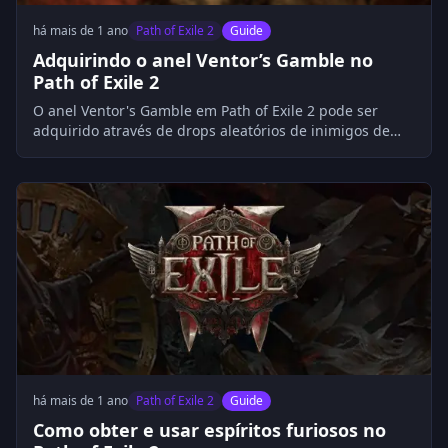
há mais de 1 ano
Path of Exile 2
Guide
Adquirindo o anel Ventor’s Gamble no
Path of Exile 2
O anel Ventor's Gamble em Path of Exile 2 pode ser
adquirido através de drops aleatórios de inimigos de
nível 64+, usando um Orbe da Sorte em um Anel de
Ouro ou negociando com outros jogadores. O item
possui modificadores que podem variar amplamente,
tornando difícil obter uma versão ideal. A Moeda POE 2,
como Divine Orbs, é essencial para adquirir ou criar o
anel com modificadores favoráveis, refletindo a
mecânica de risco e recompensa do jogo.
há mais de 1 ano
Path of Exile 2
Guide
Como obter e usar espíritos furiosos no