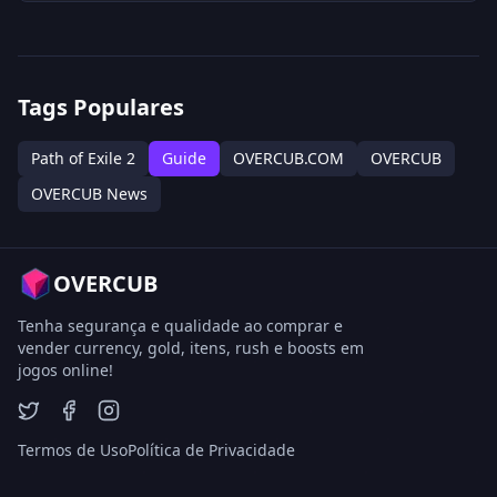
evitar aflições que enfraquecem defesas e maximizar
relíquias para aumentar recompensas. A batalha
envolve mecânicas complexas e exige evasão cuidadosa
para preservar honra e garantir saques valiosos.
Tags Populares
Path of Exile 2
Guide
OVERCUB.COM
OVERCUB
OVERCUB News
OVERCUB
Tenha segurança e qualidade ao comprar e
vender currency, gold, itens, rush e boosts em
jogos online!
Termos de Uso
Política de Privacidade